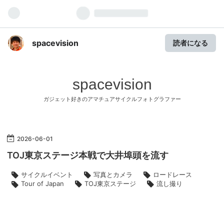
spacevision
読者になる
spacevision
ガジェット好きのアマチュアサイクルフォトグラファー
2026
-
06
-
01
TOJ東京ステージ本戦で大井埠頭を流す
サイクルイベント
写真とカメラ
ロードレース
TOJ東京ステージ
流し撮り
Tour of Japan