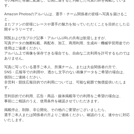
その権利と尊厳に配慮し、公開に適すると判断した写真のみを掲載していま
す。
Amazon Photosのアルバムは、選手・チーム関係者の皆様へ写真を届けるこ
と、
またファンの皆様にレースや選手の魅力を知っていただくことを目的とした公
開ギャラリーです。
閲覧および当ブログ記事・アルバムURLの共有は歓迎しますが、
写真データの無断転載、再配布、加工、商用利用、生成AI・機械学習用途での
使用はご遠慮ください。
アルバム上で画像を保存できる場合でも、自由な二次利用を許可するものでは
ありません。
写真に写っている選手ご本人、所属チーム、または大会関係者の方で、
SNS・広報等での利用や、透かし文字のない画像データをご希望の場合は、
個別にご連絡ください。
非営利・競技広報目的での利用については、可能な範囲で無償提供いたしま
す。
営利目的での利用、広告・商品・媒体掲載等での利用をご希望の場合は、
事前にご相談のうえ、使用条件を確認させていただきます。
掲載停止、削除、非公開化、その他のご要望がございましたら、
選手ご本人または関係者の方よりご連絡ください。確認のうえ、速やかに対応
いたします。