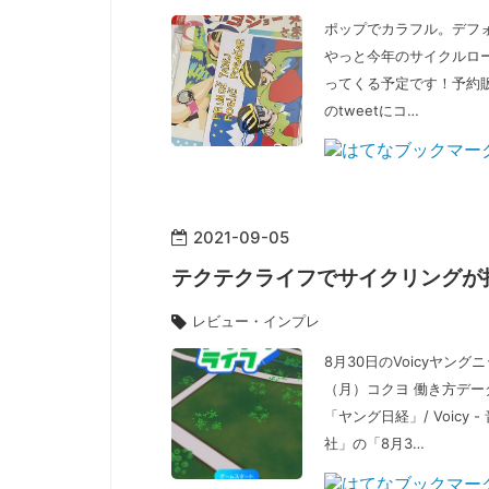
ポップでカラフル。デフ
やっと今年のサイクルロ
ってくる予定です！予約
のtweetにコ…
2021
-
09
-
05
テクテクライフでサイクリングが
レビュー・インプレ
8月30日のVoicyヤン
（月）コクヨ 働き方デー
「ヤング日経」/ Voic
社」の「8月3…