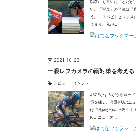
以前にも書いたことだが
い。「写真」の語源は『
う。 - スペビトピック
つまり、私が…
2021
-
10
-
23
一眼レフカメラの雨対策を考える
レビュー・インプレ
JBCFかすみがうらロー
策を練る。今回KiUのニ
げで風雨が強い状況の中
KiU ニュース…