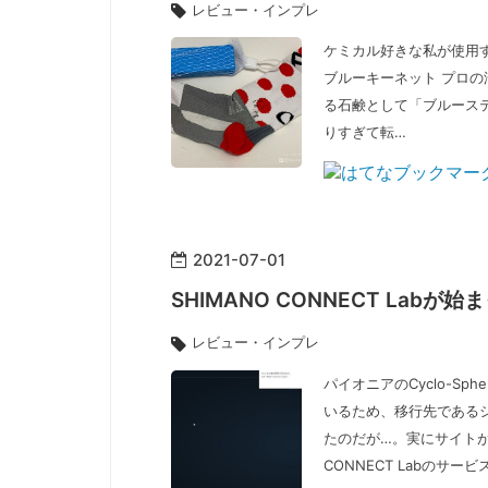
レビュー・インプレ
ケミカル好きな私が使用す
ブルーキーネット プロの汚
る石鹸として「ブルース
りすぎて転…
2021
-
07
-
01
SHIMANO CONNECT Lab
レビュー・インプレ
パイオニアのCyclo-S
いるため、移行先であるシマ
たのだが…。実にサイトが
CONNECT Labのサー