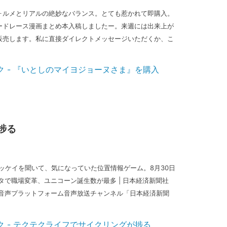
ォルメとリアルの絶妙なバランス。とても惹かれて即購入。
ードレース漫画まとめ本入稿しましたー。来週には出来上が
販売します。私に直接ダイレクトメッセージいただくか、こ
捗る
グニッケイを聞いて、気になっていた位置情報ゲーム。8月30日
タで職場変革、ユニコーン誕生数が最多 | 日本経済新聞社
y - 音声プラットフォーム音声放送チャンネル「日本経済新聞